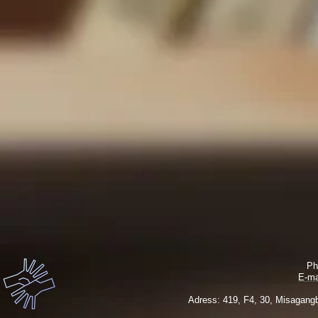
Ph
E-ma
Adress: 419, F4, 30, Misagangb